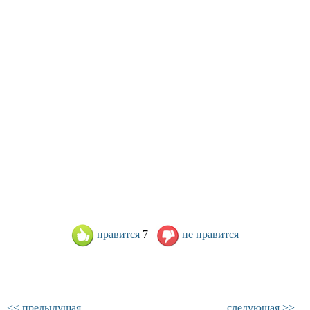
нравится
7
не нравится
<< предыдущая
следующая >>