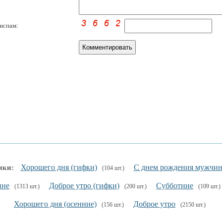
испам:
Хорошего дня (гифки)
С днем рождения мужчин
ики:
(104 шт.)
ине
Доброе утро (гифки)
Субботние
(1313 шт.)
(200 шт.)
(109 шт.)
Хорошего дня (осенние)
Доброе утро
(156 шт.)
(2150 шт.)