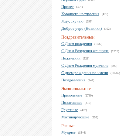
Привет
(364)
Хорошего настроения
(426)
Жду, скучаю
(299)
Доброе утро (Новинки)
(102)
Поздравительные:
С Днем рождения
(1032)
С Днем Рождения женщине
(1313)
Пожелания
(528)
С Днем Рождения мужчине
(600)
С днем рождения по имени
(10565)
Поздравления
(247)
Эмоциональные:
Прикольные
(2799)
Позитивные
(316)
Грустные
(407)
Мотивирующие
(355)
Разные:
Мудрые
(1546)