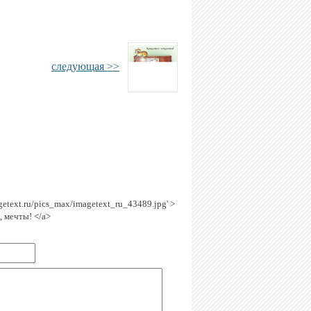
следующая >>
agetext.ru/pics_max/imagetext_ru_43489.jpg' >
, мечты! </a>