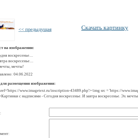
Скачать картинку
<< предыдущая
ст на изображении:
дня воскресенье....
втра воскресенье....
мечты, мечты!
авлено: 04.06.2022
 для размещения изображения:
href='https://www.imagetext.ru/inscription-43489.php'><img src = 'https://www.im
>Картинки с надписями - Сегодня воскресенье. И завтра воскресенье. Эх мечты
:
мент: