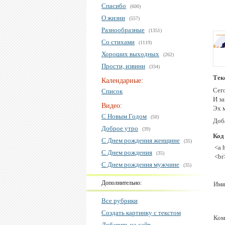
Спасибо
(600)
О жизни
(557)
Разнообразные
(1351)
Со стихами
(1119)
Хороших выходных
(262)
Прости, извини
(334)
Тек
Календарные:
Сего
Список
И за
Видео:
Эх 
С Новым Годом
(50)
Доб
Доброе утро
(39)
Код
С Днем рождения женщине
(35)
<a 
С Днем рождения
(35)
<br
С Днем рождения мужчине
(35)
Дополнительно:
Имя
Все рубрики
Создать картинку с текстом
Ком
Добавить на сайт