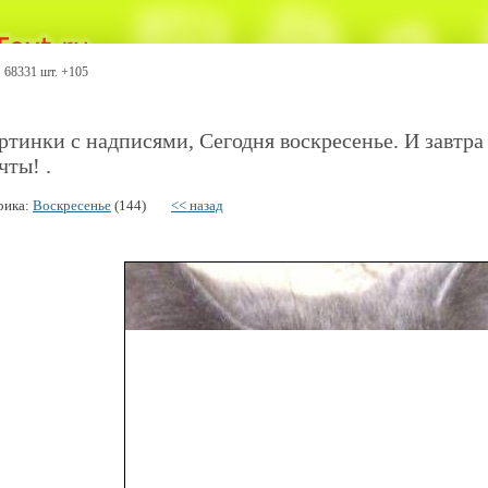
68331 шт. +105
ртинки с надписями, Сегодня воскресенье. И завтра
чты! .
рика:
Воскресенье
(144)
<< назад