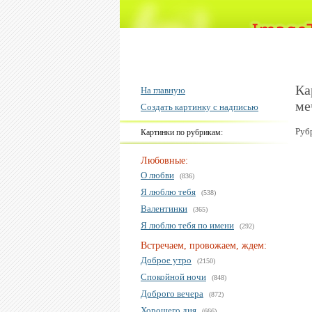
Ка
На главную
ме
Создать картинку с надписью
Руб
Картинки по рубрикам:
Любовные:
О любви
(836)
Я люблю тебя
(538)
Валентинки
(365)
Я люблю тебя по имени
(292)
Встречаем, провожаем, ждем:
Доброе утро
(2150)
Спокойной ночи
(848)
Доброго вечера
(872)
Хорошего дня
(666)