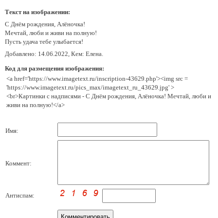
Текст на изображении:
С Днём рождения, Алëночка!
Мечтай, люби и живи на полную!
Пусть удача тебе улыбается!
Добавлено: 14.06.2022, Кем: Елена.
Код для размещения изображения:
<a href='https://www.imagetext.ru/inscription-43629.php'><img src =
'https://www.imagetext.ru/pics_max/imagetext_ru_43629.jpg' >
<br>Картинки с надписями - С Днём рождения, Алëночка! Мечтай, люби и
живи на полную!</a>
Имя:
Коммент:
Антиспам: