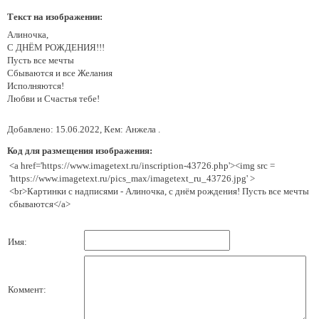
Текст на изображении:
Алиночка,
С ДНЁМ РОЖДЕНИЯ!!!
Пусть все мечты
Сбываются и все Желания
Исполняются!
Любви и Счастья тебе!
Добавлено: 15.06.2022, Кем: Анжела .
Код для размещения изображения:
<a href='https://www.imagetext.ru/inscription-43726.php'><img src =
'https://www.imagetext.ru/pics_max/imagetext_ru_43726.jpg' >
<br>Картинки с надписями - Алиночка, с днём рождения! Пусть все мечты
сбываются</a>
Имя:
Коммент: