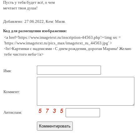
Пусть у тебя будет всё, о чем
мечтает твоя душа!
Добавлено: 27.06.2022, Кем: Миля.
Код для размещения изображения:
<a href='https://www.imagetext.ru/inscription-44563.php'><img src =
'https://www.imagetext.ru/pics_max/imagetext_ru_44563.jpg' >
<br>Картинки с надписями - С днем рождения, дорогая Марина! Желаю
тебе чистого неба</a>
Имя:
Коммент:
Антиспам: