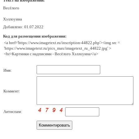
Текст на изображении:
Весёлого
Хэллоуина
Добавлено: 01.07.2022
Код для размещения изображения:
<a href='https://www.imagetext.ru/inscription-44822.php'><img src =
'https://www.imagetext.ru/pics_max/imagetext_ru_44822.jpg' >
<br>Картинки с надписями - Весёлого Хэллоуина</a>
Имя:
Коммент:
Антиспам: