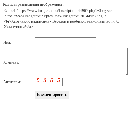
Код для размещения изображения:
<a href='https://www.imagetext.ru/inscription-44967.php'><img src =
'https://www.imagetext.ru/pics_max/imagetext_ru_44967.jpg' >
<br>Картинки с надписями - Веселой и необыкновенной вам ночи. С
Хэллоуином!</a>
Имя:
Коммент:
Антиспам: