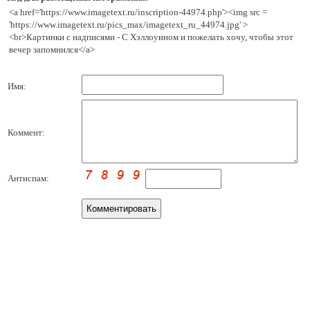
<a href='https://www.imagetext.ru/inscription-44974.php'><img src =
'https://www.imagetext.ru/pics_max/imagetext_ru_44974.jpg' >
<br>Картинки с надписями - С Хэллоуином и пожелать хочу, чтобы этот
вечер запомнился</a>
Имя:
Коммент:
Антиспам: