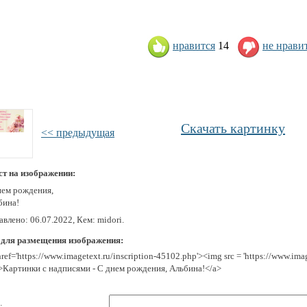
нравится
14
не нрави
Скачать картинку
<< предыдущая
ст на изображении:
нем рождения,
бина!
влено: 06.07.2022, Кем: midori.
 для размещения изображения:
href='https://www.imagetext.ru/inscription-45102.php'><img src = 'https://www.im
>Картинки с надписями - С днем рождения, Альбина!</a>
: