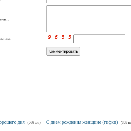
мент:
испам:
орошего дня
С днем рождения женщине (гифки)
(666 шт.)
(369 шт