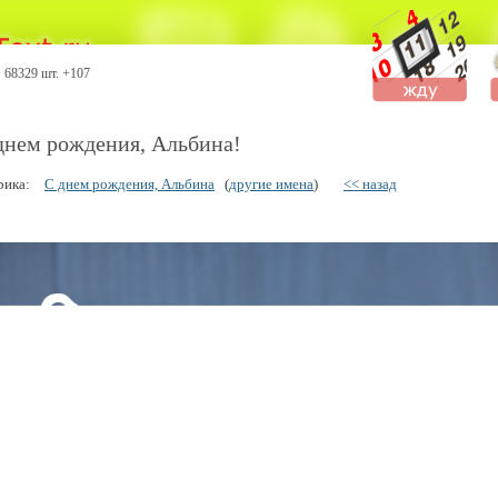
68329 шт. +107
днем рождения, Альбина!
рика:
С днем рождения, Альбина
(
другие имена
)
<< назад