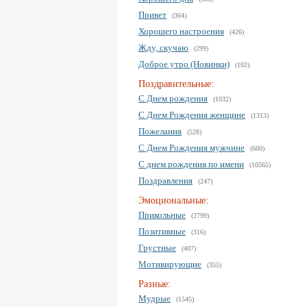
Привет
(364)
Хорошего настроения
(426)
Жду, скучаю
(299)
Доброе утро (Новинки)
(102)
Поздравительные:
С Днем рождения
(1032)
С Днем Рождения женщине
(1313)
Пожелания
(528)
С Днем Рождения мужчине
(600)
С днем рождения по имени
(10565)
Поздравления
(247)
Эмоциональные:
Прикольные
(2799)
Позитивные
(316)
Грустные
(407)
Мотивирующие
(355)
Разные:
Мудрые
(1545)