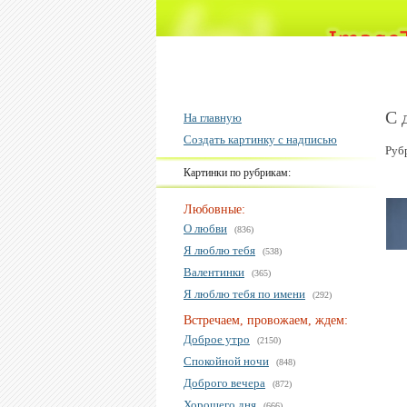
С 
На главную
Создать картинку с надписью
Руб
Картинки по рубрикам:
Любовные:
О любви
(836)
Я люблю тебя
(538)
Валентинки
(365)
Я люблю тебя по имени
(292)
Встречаем, провожаем, ждем:
Доброе утро
(2150)
Спокойной ночи
(848)
Доброго вечера
(872)
Хорошего дня
(666)