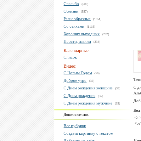
Спасибо
(600)
О жизни
(557)
Разнообразные
(1351)
Со стихами
(1119)
Хороших выходных
(262)
Прости, извини
(334)
Календарные:
Список
Видео:
С Новым Годом
(50)
Тек
Доброе утро
(39)
С д
С Днем рождения женщине
(35)
Аль
С Днем рождения
(35)
Доба
С Днем рождения мужчине
(35)
Код
Дополнительно:
<a 
<br
Все рубрики
Создать картинку с текстом
Имя
Добавить на сайт