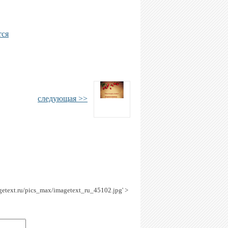
тся
следующая >>
agetext.ru/pics_max/imagetext_ru_45102.jpg' >