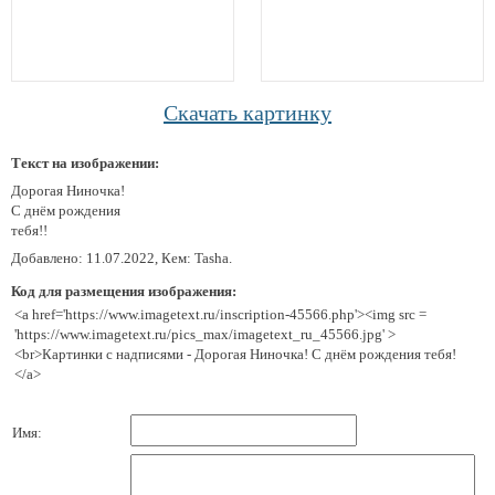
Скачать картинку
Текст на изображении:
Дорогая Ниночка!
С днём рождения
тебя!!
Добавлено: 11.07.2022, Кем: Tasha.
Код для размещения изображения:
<a href='https://www.imagetext.ru/inscription-45566.php'><img src =
'https://www.imagetext.ru/pics_max/imagetext_ru_45566.jpg' >
<br>Картинки с надписями - Дорогая Ниночка! С днём рождения тебя!
</a>
Имя: