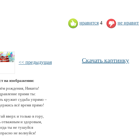
нравится
4
не нравит
Скачать картинку
<< предыдущая
ст на изображении:
нём рождения, Никита!
дравление прими ты:
ть кружит судьба упрямо –
держись всё время прямо!
ай вверх и только в гору,
ь отважным и здоровым,
огда ты не тушуйся
апрасно не волнуйся!