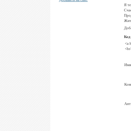
Я т
Счас
Про
Жить
Доб
Код
<a 
<br
Имя
Ком
Ант