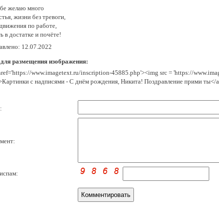
ебе желаю много
тья, жизни без тревоги,
движения по работе,
 в достатке и почёте!
авлено: 12.07.2022
 для размещения изображения:
href='https://www.imagetext.ru/inscription-45885.php'><img src = 'https://www.im
>Картинки с надписями - С днём рождения, Никита! Поздравление прими ты</
:
мент:
испам: