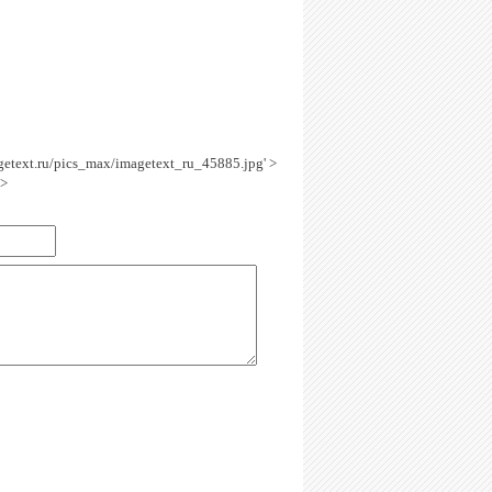
agetext.ru/pics_max/imagetext_ru_45885.jpg' >
a>