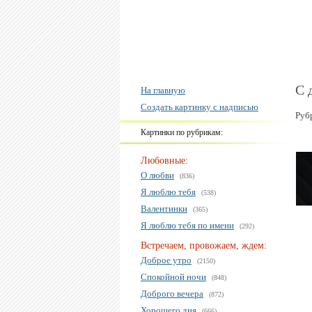
С 
На главную
Создать картинку с надписью
Руб
Картинки по рубрикам:
Любовные:
О любви
(836)
Я люблю тебя
(538)
Валентинки
(365)
Я люблю тебя по имени
(292)
Встречаем, провожаем, ждем:
Доброе утро
(2150)
Спокойной ночи
(848)
Доброго вечера
(872)
Хорошего дня
(666)