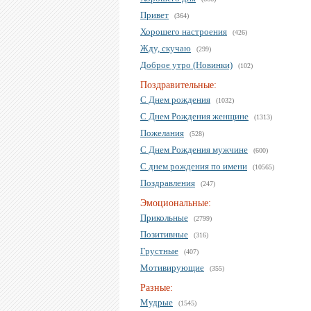
Привет
(364)
Хорошего настроения
(426)
Жду, скучаю
(299)
Доброе утро (Новинки)
(102)
Поздравительные:
С Днем рождения
(1032)
С Днем Рождения женщине
(1313)
Пожелания
(528)
С Днем Рождения мужчине
(600)
С днем рождения по имени
(10565)
Поздравления
(247)
Эмоциональные:
Прикольные
(2799)
Позитивные
(316)
Грустные
(407)
Мотивирующие
(355)
Разные:
Мудрые
(1545)