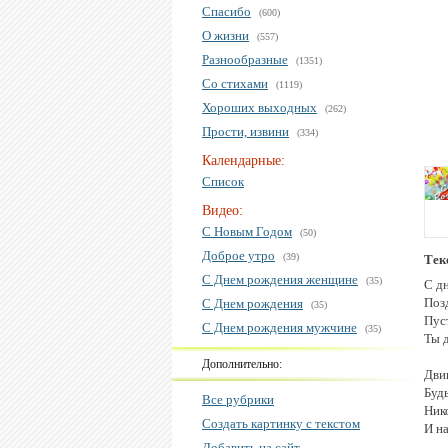
Спасибо
(600)
О жизни
(557)
Разнообразные
(1351)
Со стихами
(1119)
Хороших выходных
(262)
Прости, извини
(334)
Календарные:
Список
Видео:
С Новым Годом
(50)
Доброе утро
(39)
Тек
С Днем рождения женщине
(35)
С д
Поз
С Днем рождения
(35)
Пус
С Днем рождения мужчине
(35)
Ты 
Дополнительно:
Двиг
Буд
Все рубрики
Ник
Создать картинку с текстом
И н
Добавить на сайт