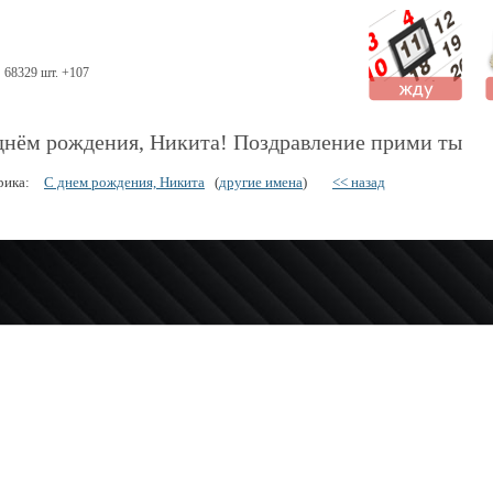
68329 шт. +107
днём рождения, Никита! Поздравление прими ты
рика:
С днем рождения, Никита
(
другие имена
)
<< назад