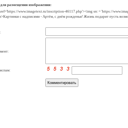
 для размещения изображения:
href='https://www.imagetext.ru/inscription-46117.php'><img src = 'https://www.im
r>Картинки с надписями - Артём, с днём рожденья! Жизнь подарит пусть возм
:
мент:
испам: