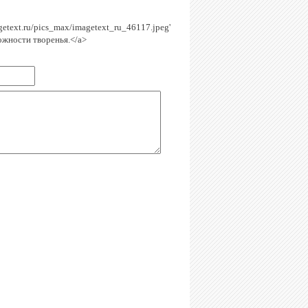
agetext.ru/pics_max/imagetext_ru_46117.jpeg'
ожности творенья.</a>