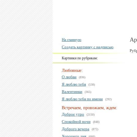
Ар
На главную
Создать картинку с надписью
Руб
Картинки по рубрикам:
Любовные:
О любви
(836)
Я люблю тебя
(538)
Валентинки
(365)
Я люблю тебя по имени
(292)
Встречаем, провожаем, ждем:
Доброе утро
(2150)
Спокойной ночи
(848)
Доброго вечера
(872)
Хорошего дня
(666)