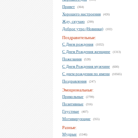
Привет
(364)
Хорошего настроения
(426)
Жду, скучаю
(299)
Доброе утро (Новинки)
(102)
Поздравительные:
С Днем рождения
(1032)
С Днем Рождения женщине
(1313)
Пожелания
(528)
С Днем Рождения мужчине
(600)
С днем рождения по имени
(10565)
Поздравления
(247)
Эмоциональные:
Прикольные
(2799)
Позитивные
(316)
Грустные
(407)
Мотивирующие
(355)
Разные:
Мудрые
(1546)