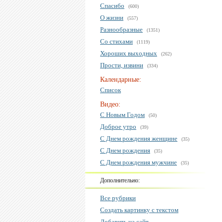
Спасибо
(600)
О жизни
(557)
Разнообразные
(1351)
Со стихами
(1119)
Хороших выходных
(262)
Прости, извини
(334)
Календарные:
Список
Видео:
С Новым Годом
(50)
Доброе утро
(39)
С Днем рождения женщине
(35)
С Днем рождения
(35)
С Днем рождения мужчине
(35)
Дополнительно:
Все рубрики
Создать картинку с текстом
Добавить на сайт