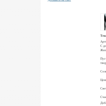
Тек
Арт
С д
Жиз
Пус
твор
Соз
Цен
Све
Счас
Доба