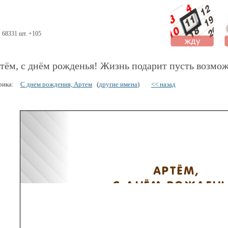
68331 шт. +105
тём, с днём рожденья! Жизнь подарит пусть возмож
рика:
С днем рождения, Артем
(
другие имена
)
<< назад