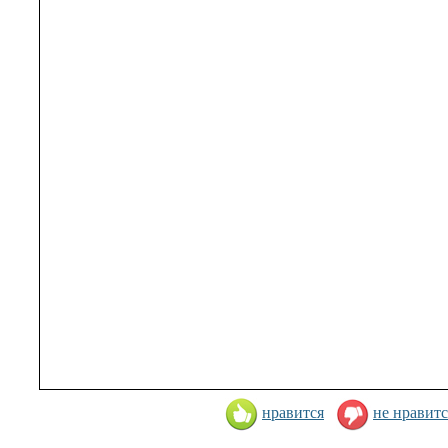
нравится
не нравитс