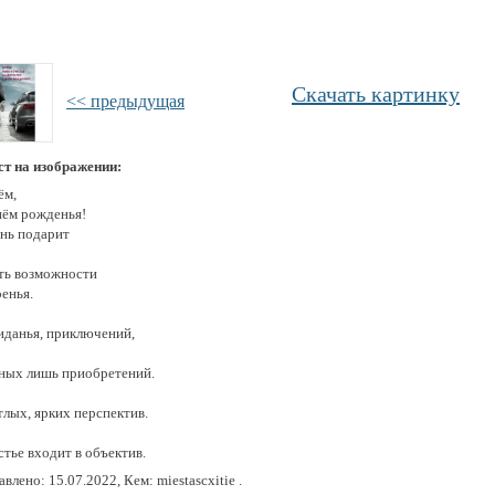
Скачать картинку
<< предыдущая
ст на изображении:
ём,
нём рожденья!
нь подарит
ть возможности
енья.
иданья, приключений,
ных лишь приобретений.
тлых, ярких перспектив.
тье входит в объектив.
влено: 15.07.2022, Кем: miestascxitie .