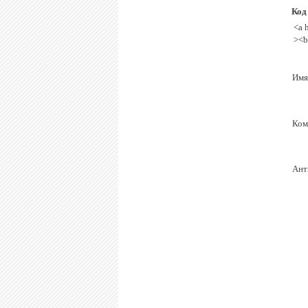
Код
<a 
><b
Имя
Ком
Ант