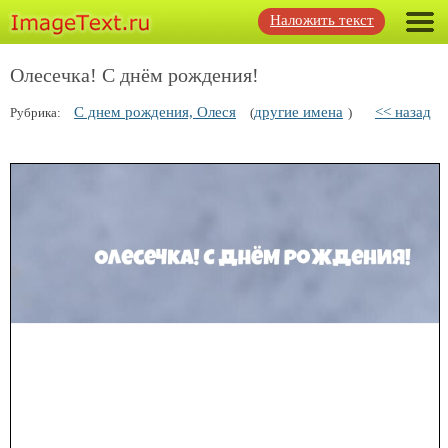
Наложить текст
Олесечка! С днём рождения!
С днем рождения, Олеся
другие имена
<< назад
Рубрика:
(
)