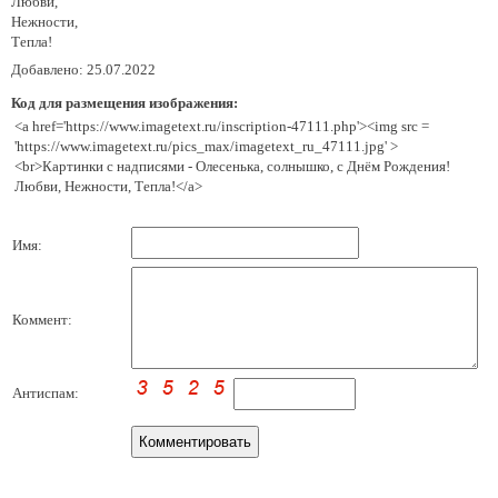
Любви,
Нежности,
Тепла!
Добавлено: 25.07.2022
Код для размещения изображения:
<a href='https://www.imagetext.ru/inscription-47111.php'><img src =
'https://www.imagetext.ru/pics_max/imagetext_ru_47111.jpg' >
<br>Картинки с надписями - Олесенька, солнышко, с Днём Рождения!
Любви, Нежности, Тепла!</a>
Имя:
Коммент:
Антиспам: