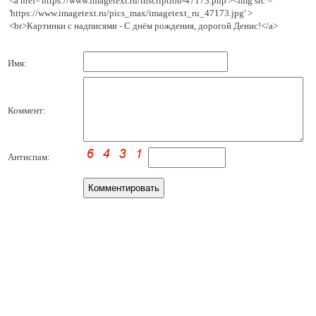
<a href='https://www.imagetext.ru/inscription-47173.php'><img src =
'https://www.imagetext.ru/pics_max/imagetext_ru_47173.jpg' >
<br>Картинки с надписями - С днём рождения, дорогой Денис!</a>
Имя:
Коммент:
Антиспам: