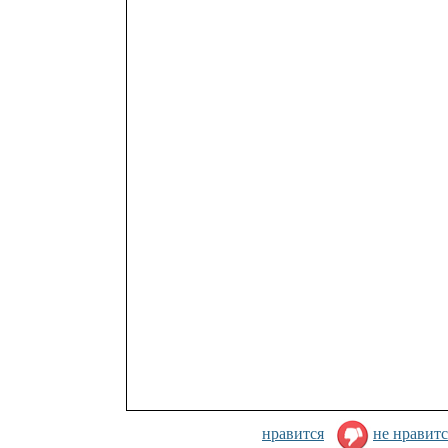
нравится
не нравитс