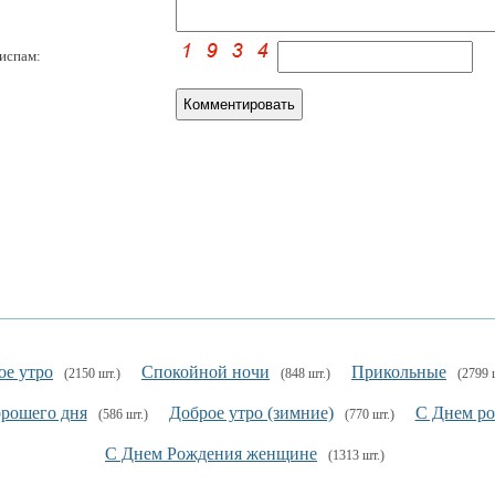
испам:
ое утро
Спокойной ночи
Прикольные
(2150 шт.)
(848 шт.)
(2799 
орошего дня
Доброе утро (зимние)
С Днем р
(586 шт.)
(770 шт.)
С Днем Рождения женщине
(1313 шт.)