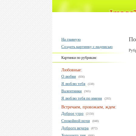
По
На главную
Создать картинку с надписью
Руб
Картинки по рубрикам:
Любовные:
О любви
(836)
Я люблю тебя
(538)
Валентинки
(365)
Я люблю тебя по имени
(292)
Встречаем, провожаем, ждем:
Доброе утро
(2150)
Спокойной ночи
(848)
Доброго вечера
(872)
Хорошего дня
(666)