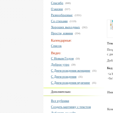
Спасибо
(600)
О жизни
(557)
Разнообразные
(1351)
Со стихами
(1119)
Хороших выходных
(262)
Прости, извини
(334)
Календарные:
Тек
Список
Поз
Видео:
с д
С Новым Годом
(50)
Доб
Доброе утро
(39)
Код
С Днем рождения женщине
(35)
<a 
С Днем рождения
(35)
<br
С Днем рождения мужчине
(35)
Дополнительно:
Имя
Все рубрики
Создать картинку с текстом
Ком
Добавить на сайт