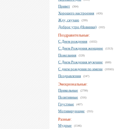
Привет
(364)
Хорошего настроения
(426)
Жду, скучаю
(299)
Доброе утро (Новинки)
(102)
Поздравительные:
С Днем рождения
(1032)
С Днем Рождения женщине
(1313)
Пожелания
(528)
С Днем Рождения мужчине
(600)
С днем рождения по имени
(10565)
Поздравления
(247)
Эмоциональные:
Прикольные
(2799)
Позитивные
(316)
Грустные
(407)
Мотивирующие
(355)
Разные:
Мудрые
(1546)