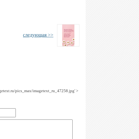
следующая >>
agetext.ru/pics_max/imagetext_ru_47258.jpg' >