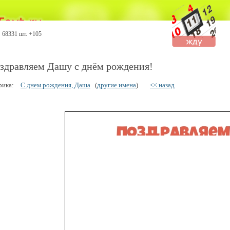
68331 шт. +105
здравляем Дашу с днём рождения!
рика:
С днем рождения, Даша
(
другие имена
)
<< назад