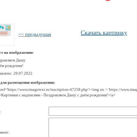
Скачать картинку
<< предыдущая
ст на изображении:
дравляем Дашу
нём рождения!
авлено: 29.07.2022
 для размещения изображения:
href='https://www.imagetext.ru/inscription-47258.php'><img src = 'https://www.im
>Картинки с надписями - Поздравляем Дашу с днём рождения!</a>
:
мент: