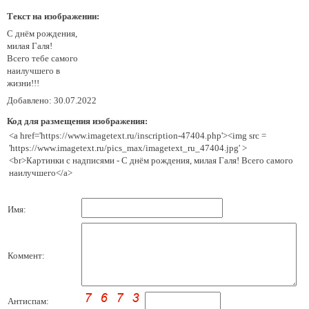
Текст на изображении:
С днём рождения,
милая Галя!
Всего тебе самого
наилучшего в
жизни!!!
Добавлено: 30.07.2022
Код для размещения изображения:
<a href='https://www.imagetext.ru/inscription-47404.php'><img src =
'https://www.imagetext.ru/pics_max/imagetext_ru_47404.jpg' >
<br>Картинки с надписями - С днём рождения, милая Галя! Всего самого
наилучшего</a>
Имя:
Коммент:
Антиспам: