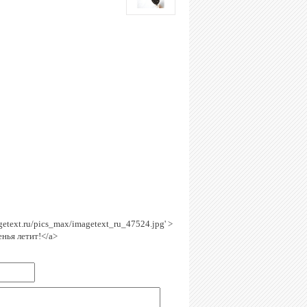
agetext.ru/pics_max/imagetext_ru_47524.jpg' >
нья летит!</a>