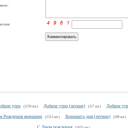
мент:
испам:
оброе утро
Доброе утро (летние)
Доброе утр
(2150 шт.)
(217 шт.)
м Рождения женщине
Хорошего дня (летние)
(1313 шт.)
(209 шт.)
С Днем рождения
(1032 шт.)