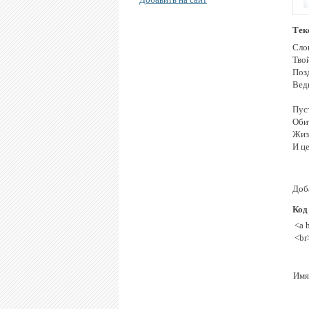
Тек
Сло
Тво
Поз
Ведь
Пуст
Обит
Жиз
И це
Доб
Код
<a 
<br
Имя