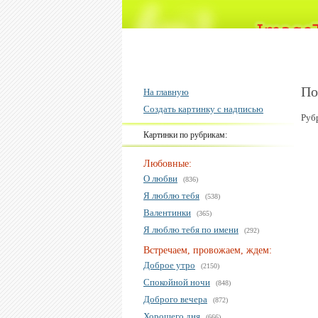
По
На главную
Создать картинку с надписью
Руб
Картинки по рубрикам:
Любовные:
О любви
(836)
Я люблю тебя
(538)
Валентинки
(365)
Я люблю тебя по имени
(292)
Встречаем, провожаем, ждем:
Доброе утро
(2150)
Спокойной ночи
(848)
Доброго вечера
(872)
Хорошего дня
(666)