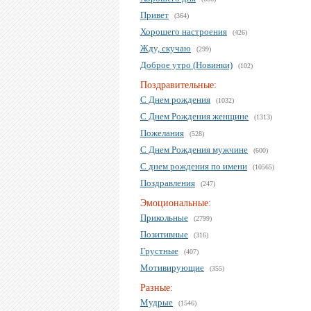
Привет
(364)
Хорошего настроения
(426)
Жду, скучаю
(299)
Доброе утро (Новинки)
(102)
Поздравительные:
С Днем рождения
(1032)
С Днем Рождения женщине
(1313)
Пожелания
(528)
С Днем Рождения мужчине
(600)
С днем рождения по имени
(10565)
Поздравления
(247)
Эмоциональные:
Прикольные
(2799)
Позитивные
(316)
Грустные
(407)
Мотивирующие
(355)
Разные:
Мудрые
(1546)