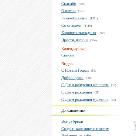
Спасибо
(600)
О жизни
(557)
Разнообразные
(1351)
Со стихами
(1119)
Хороших выходных
(262)
Прости, извини
(334)
Календарные:
Список
Видео:
С Новым Годом
(50)
Доброе утро
(39)
С Днем рождения женщине
(35)
С Днем рождения
(35)
С Днем рождения мужчине
(35)
Дополнительно:
Все рубрики
Создать картинку с текстом
Добавить на сайт