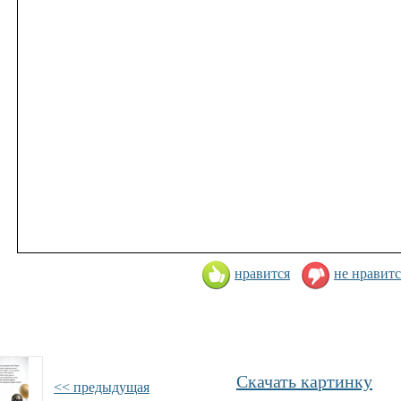
нравится
не нравитс
Скачать картинку
<< предыдущая