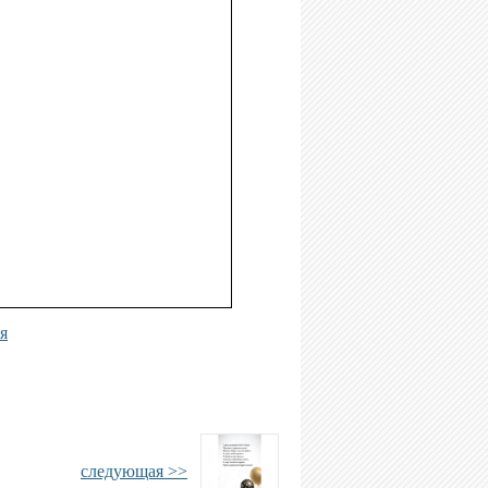
я
следующая >>