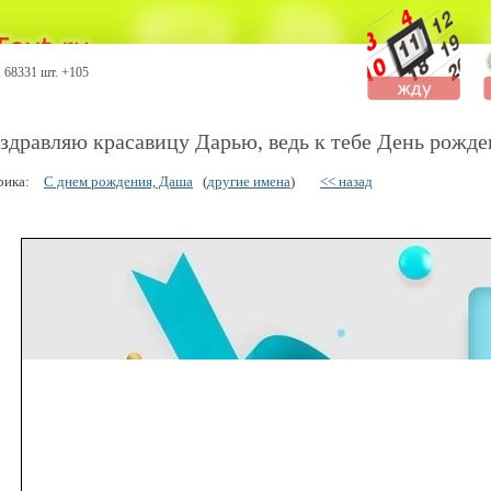
68331 шт. +105
здравляю красавицу Дарью, ведь к тебе День рожде
рика:
С днем рождения, Даша
(
другие имена
)
<< назад