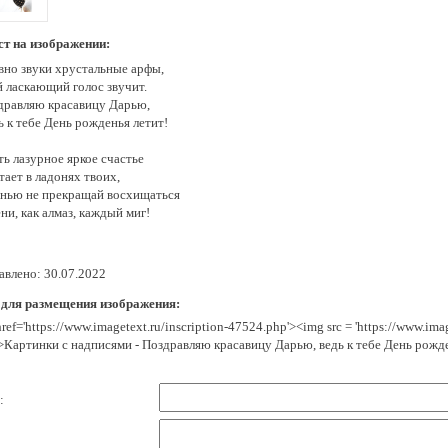
ст на изображении:
вно звуки хрустальные арфы,
й ласкающий голос звучит.
дравляю красавицу Дарью,
 к тебе День рожденья летит!
ь лазурное яркое счастье
ает в ладонях твоих,
нью не прекращай восхищаться
ни, как алмаз, каждый миг!
авлено: 30.07.2022
 для размещения изображения:
href='https://www.imagetext.ru/inscription-47524.php'><img src = 'https://www.im
>Картинки с надписями - Поздравляю красавицу Дарью, ведь к тебе День рожде
: