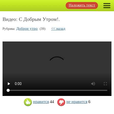
Наложить текст
Видео: С Добрым Утром!.
Доброе утро
<< назад
Рубрика:
(39)
нравится
44
не нравится
6