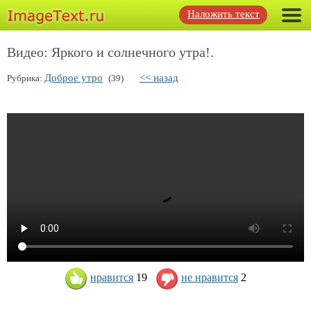
Наложить текст
Видео: Яркого и солнечного утра!.
Доброе утро
<< назад
Рубрика:
(39)
нравится
19
не нравится
2