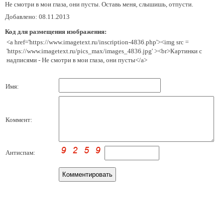
Не смотри в мои глаза, они пусты. Оставь меня, слышишь, отпусти.
Добавлено: 08.11.2013
Код для размещения изображения:
<a href='https://www.imagetext.ru/inscription-4836.php'><img src =
'https://www.imagetext.ru/pics_max/images_4836.jpg' ><br>Картинки с
надписями - Не смотри в мои глаза, они пусты</a>
Имя:
Коммент:
Антиспам: