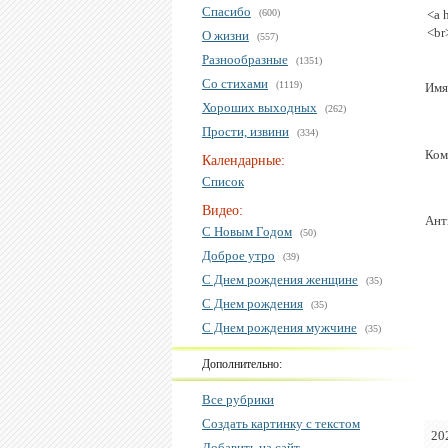
Спасибо
(600)
<a 
<br
О жизни
(557)
Разнообразные
(1351)
Со стихами
(1119)
Имя
Хороших выходных
(262)
Прости, извини
(334)
Ком
Календарные:
Список
Видео:
Ант
С Новым Годом
(50)
Доброе утро
(39)
С Днем рождения женщине
(35)
С Днем рождения
(35)
С Днем рождения мужчине
(35)
Дополнительно:
Все рубрики
Создать картинку с текстом
20
Добавить на сайт