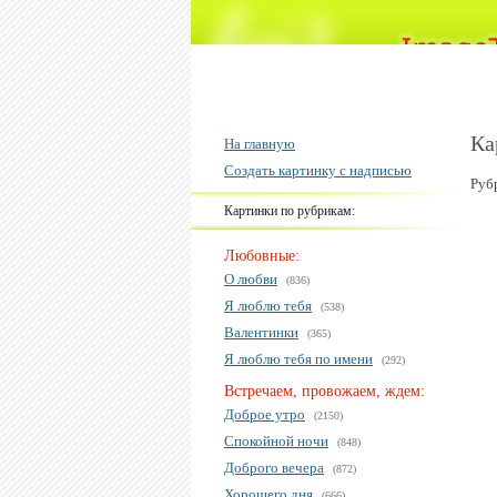
Ка
На главную
Создать картинку с надписью
Руб
Картинки по рубрикам:
Любовные:
О любви
(836)
Я люблю тебя
(538)
Валентинки
(365)
Я люблю тебя по имени
(292)
Встречаем, провожаем, ждем:
Доброе утро
(2150)
Спокойной ночи
(848)
Доброго вечера
(872)
Хорошего дня
(666)