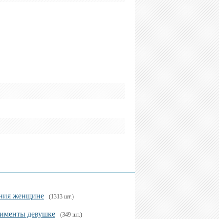
ния женщине
(1313 шт.)
именты девушке
(349 шт.)