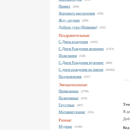
Привет
(364)
Хорошего настроения
(426)
Жду, скучаю
(299)
Доброе утро (Новинки)
(102)
Поздравительные:
С Днем рождения
(1032)
С Днем Рождения женщине
(1313)
Пожелания
(528)
С Днем Рождения мужчине
(600)
С днем рождения по имени
(10565)
Поздравления
(247)
Эмоциональные:
Прикольные
(2799)
Позитивные
(316)
Тек
Грустные
(407)
Я де
Мотивирующие
(355)
Доб
Разные:
Мудрые
(1546)
Код