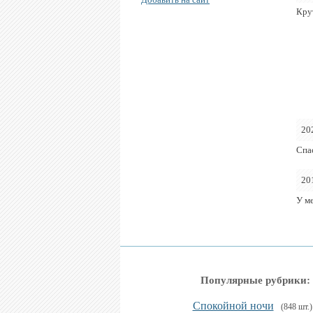
Кру
20
Спа
20
У м
Популярные рубрики:
Спокойной ночи
(848 шт.)