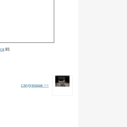
тся
81
следующая >>