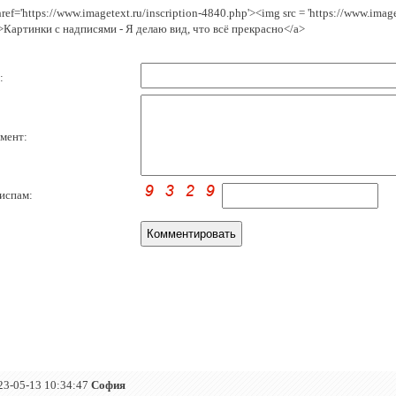
href='https://www.imagetext.ru/inscription-4840.php'><img src = 'https://www.ima
>Картинки с надписями - Я делаю вид, что всё прекрасно</a>
:
мент:
испам:
23-05-13 10:34:47
София