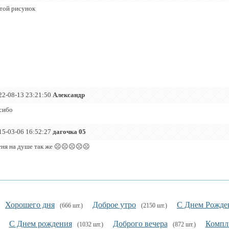
той рисунок
22-08-13 23:21:50
Александр
сибо
15-03-06 16:52:27
дагочка 05
еня на душе так же ☹☹☹☹☹
Хорошего дня
Доброе утро
С Днем Рожде
(666 шт.)
(2150 шт.)
С Днем рождения
Доброго вечера
Компл
(1032 шт.)
(872 шт.)