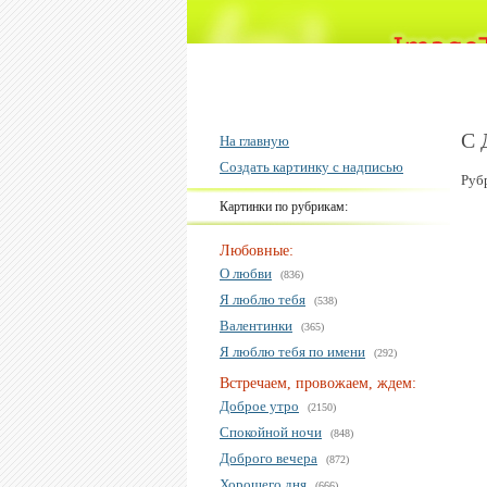
С 
На главную
Создать картинку с надписью
Руб
Картинки по рубрикам:
Любовные:
О любви
(836)
Я люблю тебя
(538)
Валентинки
(365)
Я люблю тебя по имени
(292)
Встречаем, провожаем, ждем:
Доброе утро
(2150)
Спокойной ночи
(848)
Доброго вечера
(872)
Хорошего дня
(666)