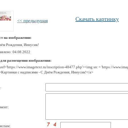
Скачать картинку
<< предыдущая
ст на изображении:
нём Рождения, Иннусик!
авлено: 04.08.2022
 для размещения изображения:
href='https://www.imagetext.ru/inscription-48477.php'><img src = 'https://www.im
>Картинки с надписями - С Днём Рождения, Иннусик!</a>
:
мент:
испам: