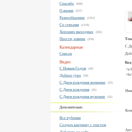
Спасибо
(600)
О жизни
(557)
Разнообразные
(1351)
Со стихами
(1119)
Хороших выходных
(262)
Прости, извини
Тек
(334)
С Д
Календарные:
Список
Доб
Видео:
Код
С Новым Годом
(50)
<a 
<br
Доброе утро
(39)
С Днем рождения женщине
(35)
С Днем рождения
(35)
Имя
С Днем рождения мужчине
(35)
Дополнительно:
Ком
Все рубрики
Создать картинку с текстом
Ант
Добавить на сайт