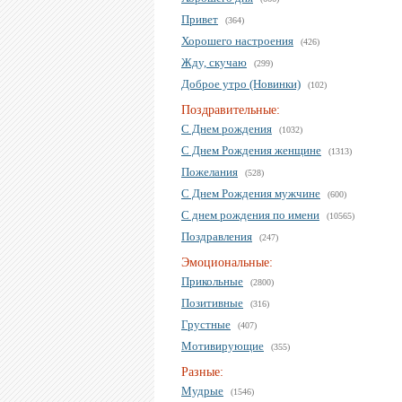
Привет
(364)
Хорошего настроения
(426)
Жду, скучаю
(299)
Доброе утро (Новинки)
(102)
Поздравительные:
С Днем рождения
(1032)
С Днем Рождения женщине
(1313)
Пожелания
(528)
С Днем Рождения мужчине
(600)
С днем рождения по имени
(10565)
Поздравления
(247)
Эмоциональные:
Прикольные
(2800)
Позитивные
(316)
Грустные
(407)
Мотивирующие
(355)
Разные:
Мудрые
(1546)