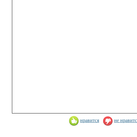
нравится
не нравитс