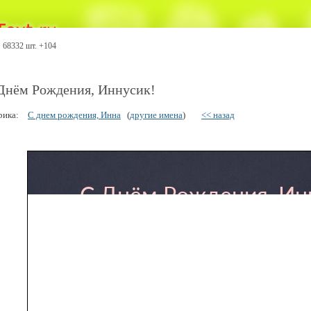
68332 шт. +104
Днём Рождения, Иннусик!
рика:
С днем рождения, Инна
(
другие имена
)
<< назад