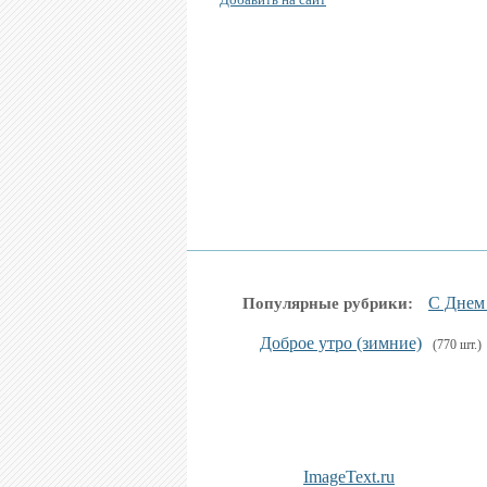
С Днем
Популярные рубрики:
Доброе утро (зимние)
(770 шт.)
ImageText.ru