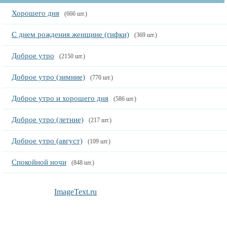
Хорошего дня
(666 шт.)
С днем рождения женщине (гифки)
(369 шт.)
Доброе утро
(2150 шт.)
Доброе утро (зимние)
(770 шт.)
Доброе утро и хорошего дня
(586 шт.)
Доброе утро (летние)
(217 шт.)
Доброе утро (август)
(109 шт.)
Спокойной ночи
(848 шт.)
ImageText.ru