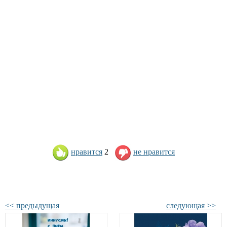
нравится
2
не нравится
<< предыдущая
следующая >>