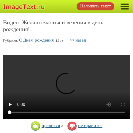
Наложить текст
Видео: Желаю счастья и везения в день
рождения!.
С Днем рождения
<< назад
Рубрика:
(35)
нравится
2
не нравится