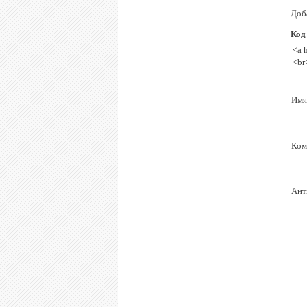
Доба
Код
<a 
<br
Имя
Ком
Ант