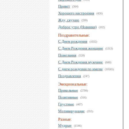
Привет
(364)
Хорошего настроения
(426)
Жду, скучаю
(299)
Доброе утро (Новинки)
(102)
Поздравительные:
С Днем рождения
(1032)
С Днем Рождения женщине
(1313)
Пожелания
(528)
С Днем Рождения мужчине
(600)
С днем рождения по имени
(10565)
Поздравления
(247)
Эмоциональные:
Прикольные
(2799)
Позитивные
(316)
Грустные
(407)
Мотивирующие
(355)
Разные:
Мудрые
(1546)