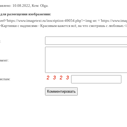
влено: 10.08.2022, Кем: Olga.
 для размещения изображения:
href='https://www.imagetext.ru/inscription-49054.php'><img src = 'https://www.im
>Картинки с надписями - Красивым кажется всё, на что смотришь с любовью.<
:
мент:
испам: