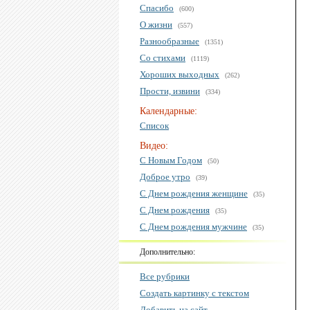
Спасибо
(600)
О жизни
(557)
Разнообразные
(1351)
Со стихами
(1119)
Хороших выходных
(262)
Прости, извини
(334)
Календарные:
Список
Видео:
С Новым Годом
(50)
Доброе утро
(39)
С Днем рождения женщине
(35)
С Днем рождения
(35)
С Днем рождения мужчине
(35)
Дополнительно:
Все рубрики
Создать картинку с текстом
Добавить на сайт