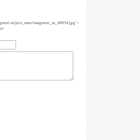
agetext.ru/pics_max/imagetext_ru_49054.jpg' >
/a>