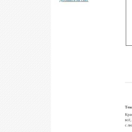
Тек
Кра
всё,
с л