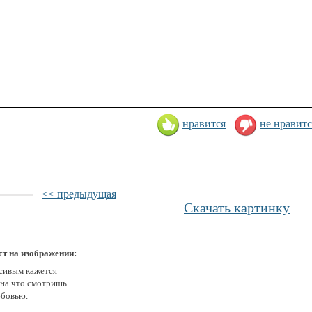
нравится
не нравитс
<< предыдущая
Скачать картинку
ст на изображении:
сивым кажется
 на что смотришь
юбовью.