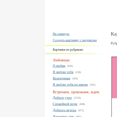
Ка
На главную
Создать картинку с надписью
Руб
Картинки по рубрикам:
Любовные:
О любви
(836)
Я люблю тебя
(538)
Валентинки
(365)
Я люблю тебя по имени
(292)
Встречаем, провожаем, ждем:
Доброе утро
(2150)
Спокойной ночи
(848)
Доброго вечера
(872)
Хорошего дня
(666)