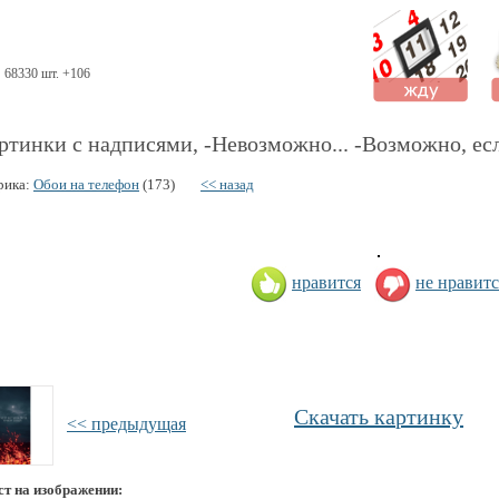
68330 шт. +106
ртинки с надписями, -Невозможно... -Возможно, есл
рика:
Обои на телефон
(173)
<< назад
нравится
не нравитс
Скачать картинку
<< предыдущая
ст на изображении: