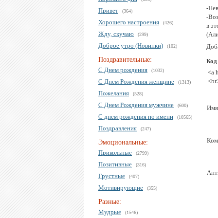
-Нев
Привет
(364)
-Во
Хорошего настроения
(426)
в эт
Жду, скучаю
(Али
(299)
Доброе утро (Новинки)
Доба
(102)
Поздравительные:
Код
С Днем рождения
(1032)
<a 
<br
С Днем Рождения женщине
(1313)
Пожелания
(528)
С Днем Рождения мужчине
(600)
Имя
С днем рождения по имени
(10565)
Поздравления
(247)
Ком
Эмоциональные:
Прикольные
(2799)
Позитивные
(316)
Ант
Грустные
(407)
Мотивирующие
(355)
Разные:
Мудрые
(1546)