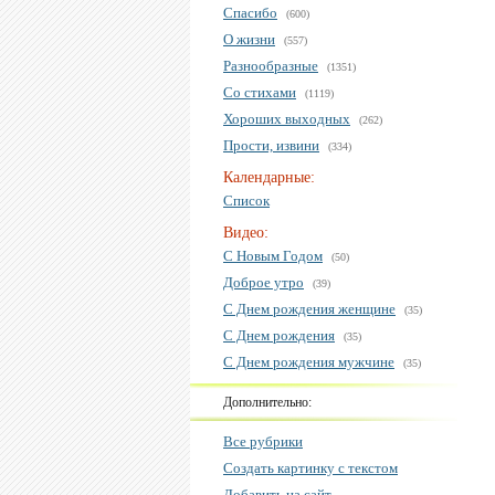
Спасибо
(600)
О жизни
(557)
Разнообразные
(1351)
Со стихами
(1119)
Хороших выходных
(262)
Прости, извини
(334)
Календарные:
Список
Видео:
С Новым Годом
(50)
Доброе утро
(39)
С Днем рождения женщине
(35)
С Днем рождения
(35)
С Днем рождения мужчине
(35)
Дополнительно:
Все рубрики
Создать картинку с текстом
Добавить на сайт