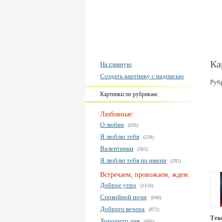
Ка
На главную
Создать картинку с надписью
Руб
Картинки по рубрикам:
Любовные:
О любви
(836)
Я люблю тебя
(538)
Валентинки
(365)
Я люблю тебя по имени
(292)
Встречаем, провожаем, ждем:
Доброе утро
(2150)
Спокойной ночи
(848)
Доброго вечера
(872)
Тек
Хорошего дня
(666)