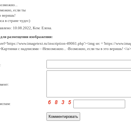
озможно...
зможно, если ты
о веришь!
са в стране чудес)
влено: 10.08.2022, Кем: Елена.
 для размещения изображения:
href='https://www.imagetext.ru/inscription-49061.php'><img src = 'https://www.im
>Картинки с надписями - -Невозможно... -Возможно, если ты в это веришь! </a>
:
мент:
испам: