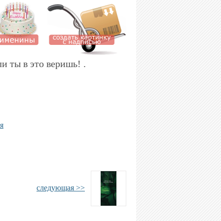
и ты в это веришь! .
я
следующая >>