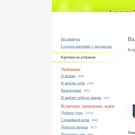
Ва
На главную
Создать картинку с надписью
Руб
Картинки по рубрикам:
Любовные:
О любви
(836)
Я люблю тебя
(538)
Валентинки
(365)
Я люблю тебя по имени
(292)
Встречаем, провожаем, ждем:
Доброе утро
(2150)
Спокойной ночи
(848)
Доброго вечера
(872)
Тек
Хорошего дня
(666)