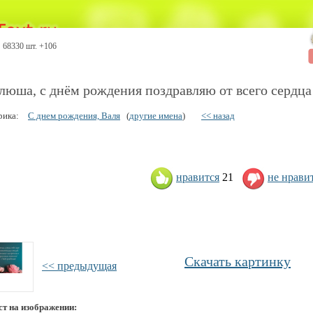
68330 шт. +106
люша, с днём рождения поздравляю от всего сердца
рика:
С днем рождения, Валя
(
другие имена
)
<< назад
нравится
21
не нрави
Скачать картинку
<< предыдущая
ст на изображении: