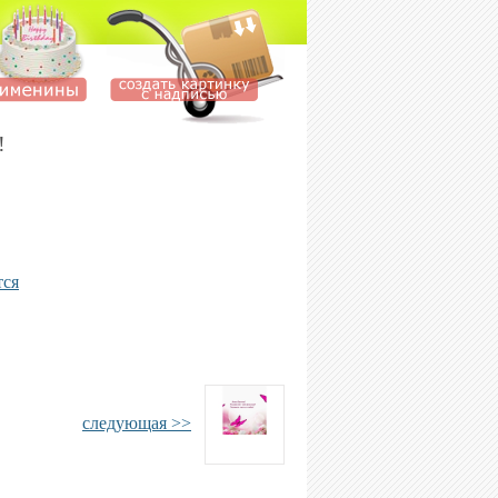
!
тся
следующая >>