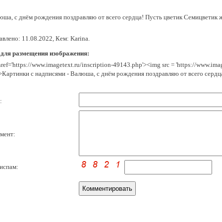
юша, с днём рождения поздравляю от всего сердца! Пусть цветик Семицветик 
влено: 11.08.2022, Кем: Karina.
 для размещения изображения:
href='https://www.imagetext.ru/inscription-49143.php'><img src = 'https://www.im
>Картинки с надписями - Валюша, с днём рождения поздравляю от всего сердца
:
мент:
испам: