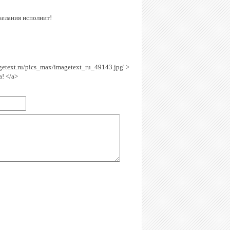
желания исполнит!
agetext.ru/pics_max/imagetext_ru_49143.jpg' >
! </a>