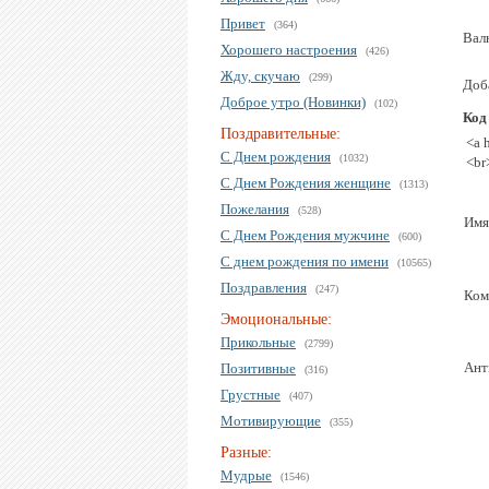
Привет
(364)
Вал
Хорошего настроения
(426)
Жду, скучаю
(299)
Доба
Доброе утро (Новинки)
(102)
Код
Поздравительные:
<a 
С Днем рождения
(1032)
<br
С Днем Рождения женщине
(1313)
Пожелания
(528)
Имя
С Днем Рождения мужчине
(600)
С днем рождения по имени
(10565)
Поздравления
(247)
Ком
Эмоциональные:
Прикольные
(2799)
Ант
Позитивные
(316)
Грустные
(407)
Мотивирующие
(355)
Разные:
Мудрые
(1546)