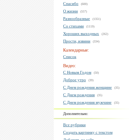
Спасибо
(600)
О жизни
(557)
Разнообразные
(1351)
Со стихами
(1119)
Хороших выходных
(262)
Прости, извини
(334)
Календарные:
Список
Видео:
С Новым Годом
(50)
Доброе утро
(39)
С Днем рождения женщине
(35)
С Днем рождения
(35)
С Днем рождения мужчине
(35)
Дополнительно:
Все рубрики
Создать картинку с текстом
Добавить на сайт