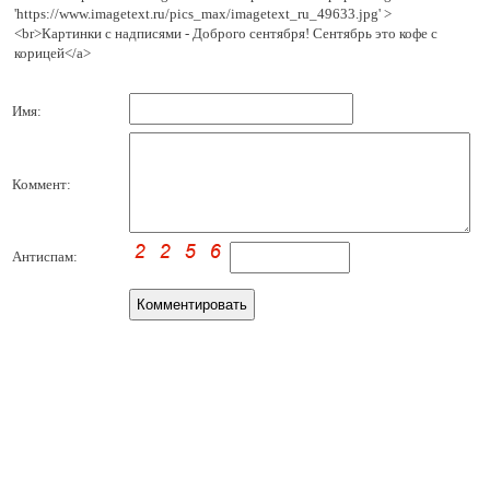
'https://www.imagetext.ru/pics_max/imagetext_ru_49633.jpg' >
<br>Картинки с надписями - Доброго сентября! Сентябрь это кофе с
корицей</a>
Имя:
Коммент:
Антиспам: