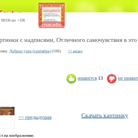
68330 шт. +106
ртинки с надписями, Отличного самочувствия в это 
рика:
Доброе утро (сентябрь)
(106)
<< назад
нравится
13
не нрави
Скачать картинку
<< предыдущая
ст на изображении: