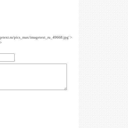
agetext.ru/pics_max/imagetext_ru_49668.jpg' >
>