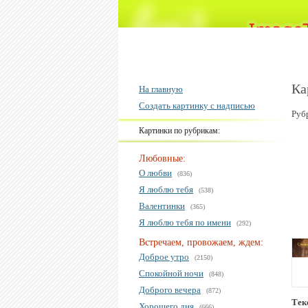
Ка
На главную
Создать картинку с надписью
Руб
Картинки по рубрикам:
Любовные:
О любви
(836)
Я люблю тебя
(538)
Валентинки
(365)
Я люблю тебя по имени
(292)
Встречаем, провожаем, ждем:
Доброе утро
(2150)
Спокойной ночи
(848)
Доброго вечера
(872)
Тек
Хорошего дня
(666)