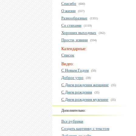
Спасибо
(600)
О жизни
(557)
Разнообразные
(1351)
Со стихами
(1119)
Хороших выходных
(262)
Прости, извини
(334)
Календарные:
Список
Видео:
С Новым Годом
(50)
Доброе утро
(39)
С Днем рождения женщине
(35)
С Днем рождения
(35)
С Днем рождения мужчине
(35)
Дополнительно:
Все рубрики
Создать картинку с текстом
Добавить на сайт