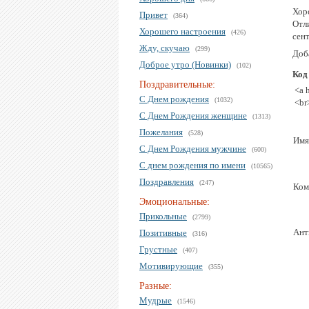
Хор
Привет
(364)
Отл
Хорошего настроения
(426)
сен
Жду, скучаю
(299)
Доб
Доброе утро (Новинки)
(102)
Код
Поздравительные:
<a 
С Днем рождения
(1032)
<br
С Днем Рождения женщине
(1313)
Пожелания
(528)
Имя
С Днем Рождения мужчине
(600)
С днем рождения по имени
(10565)
Поздравления
(247)
Ком
Эмоциональные:
Прикольные
(2799)
Ант
Позитивные
(316)
Грустные
(407)
Мотивирующие
(355)
Разные:
Мудрые
(1546)