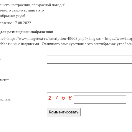
ошего настроения, прекрасной погоды!
ичного самочувствия в это
тябрьское утро!
авлено: 17.08.2022
 для размещения изображения:
href='https://www.imagetext.ru/inscription-49668.php'><img src = 'https://www.im
>Картинки с надписями - Отличного самочувствия в это сентябрьское утро! </a
:
мент:
испам: