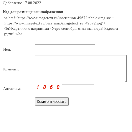
Добавлено: 17.08.2022
Код для размещения изображения:
<a href='https://www.imagetext.ru/inscription-49672.php'><img src =
'https://www.imagetext.ru/pics_max/imagetext_ru_49672.jpg' >
<br>Картинки с надписями - Утро сентября, отличная пора! Радости
удачи! </a>
Имя:
Коммент:
Антиспам: