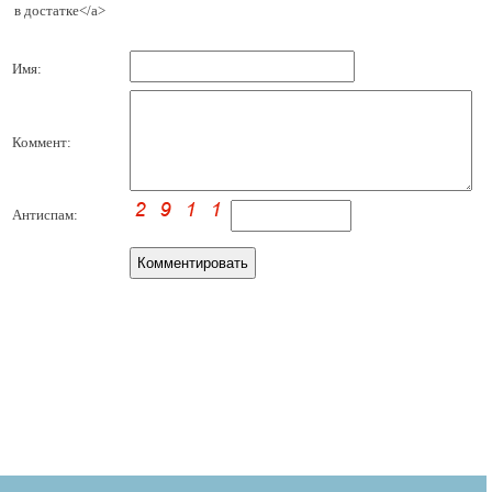
в достатке</a>
Имя:
Коммент:
Антиспам: