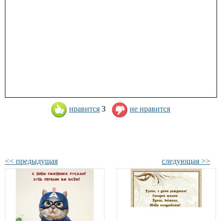
нравится
3
не нравится
<< предыдущая
следующая >>