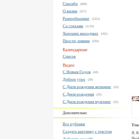
Спасибо
(600)
О жизни
(557)
Разнообразные
(1351)
Со стихами
(1119)
Хороших выходных
(262)
Прости, извини
(334)
Календарные:
Список
Видео:
С Новым Годом
(50)
Доброе утро
(39)
С Днем рождения женщине
(35)
С Днем рождения
(35)
С Днем рождения мужчине
(35)
Дополнительно:
Все рубрики
Тек
Создать картинку с текстом
Я, 
Что
Добавить на сайт