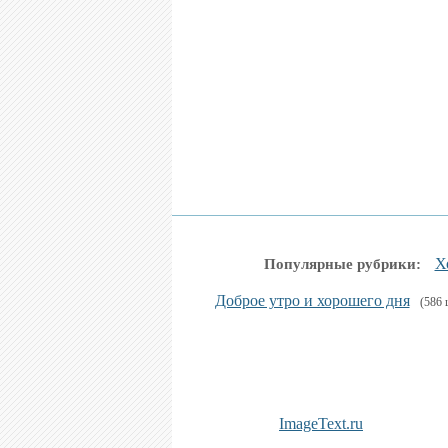
Х
Популярные рубрики:
Доброе утро и хорошего дня
(586 
ImageText.ru