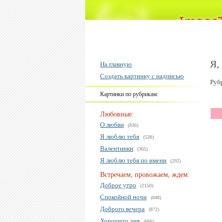
Я,
На главную
Создать картинку с надписью
Руб
Картинки по рубрикам:
Любовные:
О любви
(836)
Я люблю тебя
(538)
Валентинки
(365)
Я люблю тебя по имени
(292)
Встречаем, провожаем, ждем:
Доброе утро
(2150)
Спокойной ночи
(848)
Доброго вечера
(872)
Хорошего дня
(666)