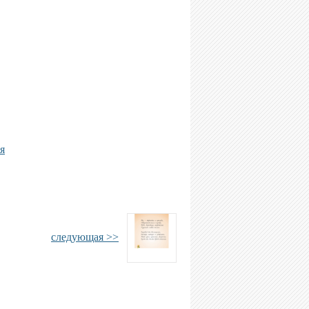
я
следующая >>