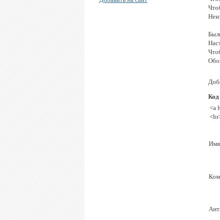
Что
Неи
Был
Нас
Что
Обо
Доб
Код
<a 
<br
Имя
Ком
Ант