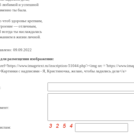
б любимой и успешной
зменно ты была.
о чтоб здоровье крепким,
троение — отличным,
б всегда ты наслаждалась
жанием в жизни личной.
авлено: 09.09.2022
 для размещения изображения:
href='https://www.imagetext.ru/inscription-51044.php'><img src = 'https://www.im
>Картинки с надписями - Я, Кристиночка, желаю, чтобы ладились дела</a>
:
мент:
испам: