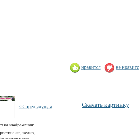
нравится
не нравитс
Скачать картинку
<< предыдущая
ст на изображении:
Кристиночка, желаю,
бы ладились дела,