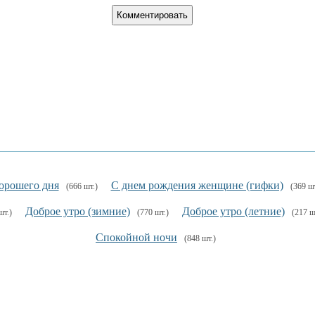
орошего дня
С днем рождения женщине (гифки)
(666 шт.)
(369 шт
Доброе утро (зимние)
Доброе утро (летние)
шт.)
(770 шт.)
(217 ш
Спокойной ночи
(848 шт.)