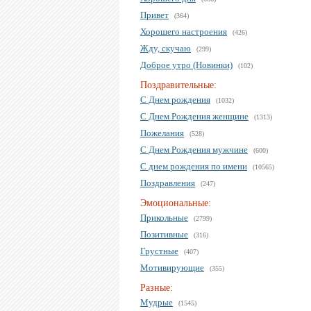
Привет
(364)
Хорошего настроения
(426)
Жду, скучаю
(299)
Доброе утро (Новинки)
(102)
Поздравительные:
С Днем рождения
(1032)
С Днем Рождения женщине
(1313)
Пожелания
(528)
С Днем Рождения мужчине
(600)
С днем рождения по имени
(10565)
Поздравления
(247)
Эмоциональные:
Прикольные
(2799)
Позитивные
(316)
Грустные
(407)
Мотивирующие
(355)
Разные:
Мудрые
(1545)