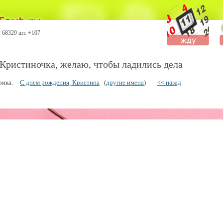
68329 шт. +107
 Кристиночка, желаю, чтобы ладились дела
рика:
С днем рождения, Кристина
(
другие имена
)
<< назад