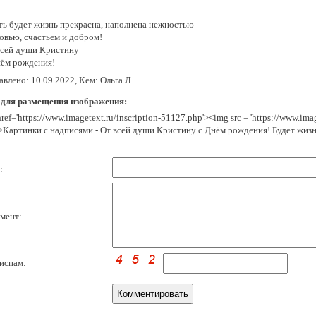
ть будет жизнь прекрасна, наполнена нежностью
овью, счастьем и добром!
всей души Кристину
нём рождения!
влено: 10.09.2022, Кем: Ольга Л..
 для размещения изображения:
href='https://www.imagetext.ru/inscription-51127.php'><img src = 'https://www.im
>Картинки с надписями - От всей души Кристину с Днём рождения! Будет жизн
:
мент:
испам: