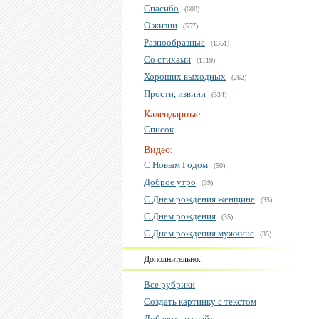
Спасибо
(600)
О жизни
(557)
Разнообразные
(1351)
Со стихами
(1119)
Хороших выходных
(262)
Прости, извини
(334)
Календарные:
Список
Видео:
С Новым Годом
(50)
Доброе утро
(39)
С Днем рождения женщине
(35)
С Днем рождения
(35)
С Днем рождения мужчине
(35)
Дополнительно:
Все рубрики
Создать картинку с текстом
Добавить на сайт