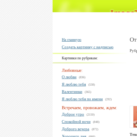
От
На главную
Создать картинку с надписью
Руб
Картинки по рубрикам:
Любовные:
О любви
(836)
Я люблю тебя
(538)
Валентинки
(365)
Я люблю тебя по имени
(292)
Встречаем, провожаем, ждем:
Доброе утро
(2150)
Спокойной ночи
(848)
Доброго вечера
(872)
Тек
Хорошего дня
(666)