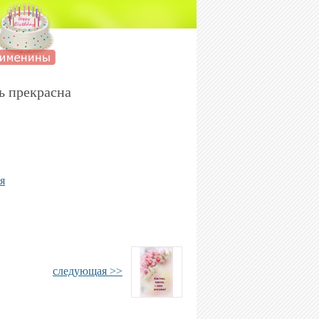
ь прекрасна
я
следующая >>