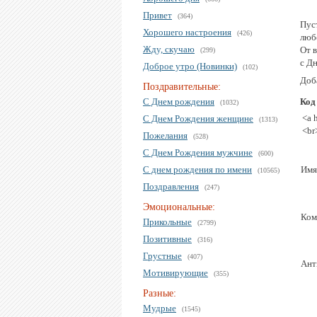
Привет
(364)
Пус
Хорошего настроения
(426)
люб
Жду, скучаю
От 
(299)
с Д
Доброе утро (Новинки)
(102)
Доба
Поздравительные:
С Днем рождения
Код
(1032)
<a 
С Днем Рождения женщине
(1313)
<br
Пожелания
(528)
С Днем Рождения мужчине
(600)
С днем рождения по имени
Имя
(10565)
Поздравления
(247)
Эмоциональные:
Ком
Прикольные
(2799)
Позитивные
(316)
Грустные
(407)
Ант
Мотивирующие
(355)
Разные:
Мудрые
(1545)