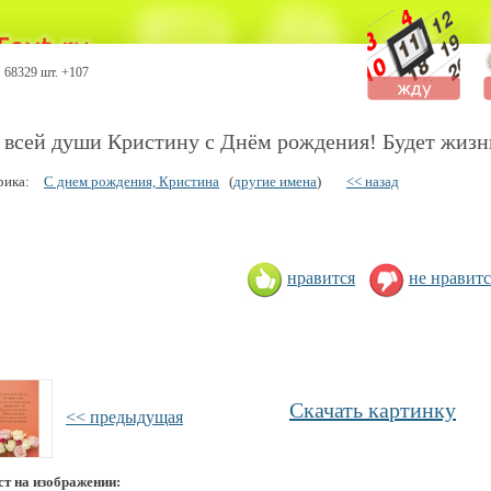
68329 шт. +107
 всей души Кристину с Днём рождения! Будет жизн
рика:
С днем рождения, Кристина
(
другие имена
)
<< назад
нравится
не нравитс
Скачать картинку
<< предыдущая
ст на изображении: