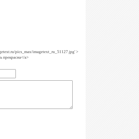
agetext.ru/pics_max/imagetext_ru_51127.jpg' >
ь прекрасна</a>