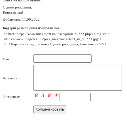
Текст на изображении:
С днем рождения,
Константин!
Добавлено: 11.09.2022
Код для размещения изображения:
<a href='https://www.imagetext.ru/inscription-51223.php'><img src =
'https://www.imagetext.ru/pics_max/imagetext_ru_51223.jpg' >
<br>Картинки с надписями - С днем рождения, Константин!</a>
Имя:
Коммент:
Антиспам: