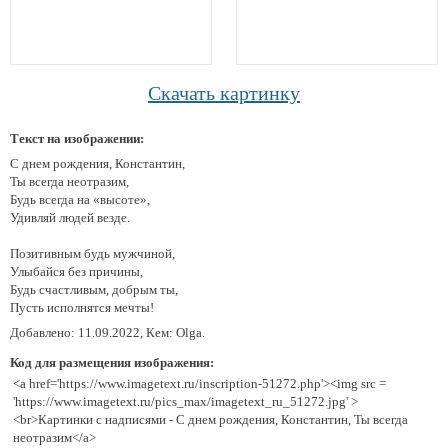
Скачать картинку
Текст на изображении:
С днем рождения, Константин,
Ты всегда неотразим,
Будь всегда на «высоте»,
Удивляй людей везде.
Позитивным будь мужчиной,
Улыбайся без причины,
Будь счастливым, добрым ты,
Пусть исполнятся мечты!
Добавлено: 11.09.2022, Кем: Olga.
Код для размещения изображения:
<a href='https://www.imagetext.ru/inscription-51272.php'><img src =
'https://www.imagetext.ru/pics_max/imagetext_ru_51272.jpg' >
<br>Картинки с надписями - С днем рождения, Константин, Ты всегда
неотразим</a>