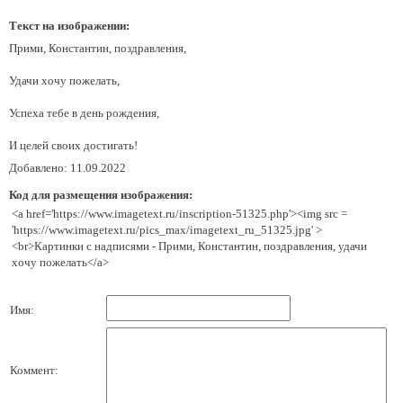
Текст на изображении:
Прими, Константин, поздравления,
Удачи хочу пожелать,
Успеха тебе в день рождения,
И целей своих достигать!
Добавлено: 11.09.2022
Код для размещения изображения:
<a href='https://www.imagetext.ru/inscription-51325.php'><img src =
'https://www.imagetext.ru/pics_max/imagetext_ru_51325.jpg' >
<br>Картинки с надписями - Прими, Константин, поздравления, удачи
хочу пожелать</a>
Имя:
Коммент: