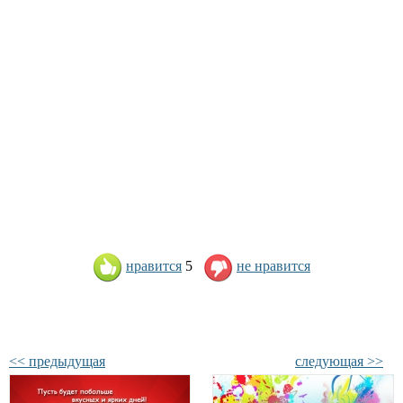
нравится
5
не нравится
<< предыдущая
следующая >>