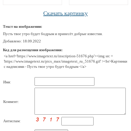
Скачать картинку
Текст на изображении:
Пусть твое утро будет бодрым и принесёт добрые известия.
Добавлено: 18.09.2022
Код для размещения изображения:
<a href='https://www.imagetext.ru/inscription-51676.php'><img src =
'https://www.imagetext.ru/pics_max/imagetext_ru_51676.gif' ><br>Картинки
с надписями - Пусть твое утро будет бодрым </a>
Имя:
Коммент:
Антиспам: