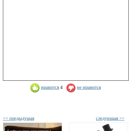
нравится
4
не нравится
<< предыдущая
следующая >>