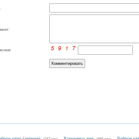
:
мент:
испам:
брое утро (летние)
Хорошего дня
Доброе ут