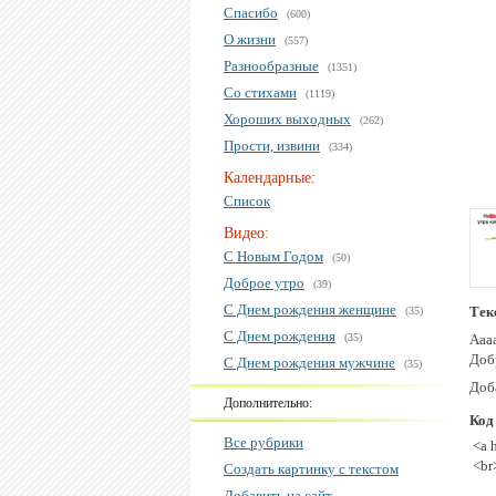
Спасибо
(600)
О жизни
(557)
Разнообразные
(1351)
Со стихами
(1119)
Хороших выходных
(262)
Прости, извини
(334)
Календарные:
Список
Видео:
С Новым Годом
(50)
Доброе утро
(39)
С Днем рождения женщине
Тек
(35)
С Днем рождения
(35)
Аааа
Доб
С Днем рождения мужчине
(35)
Доба
Дополнительно:
Код
Все рубрики
<a 
<br
Создать картинку с текстом
Добавить на сайт