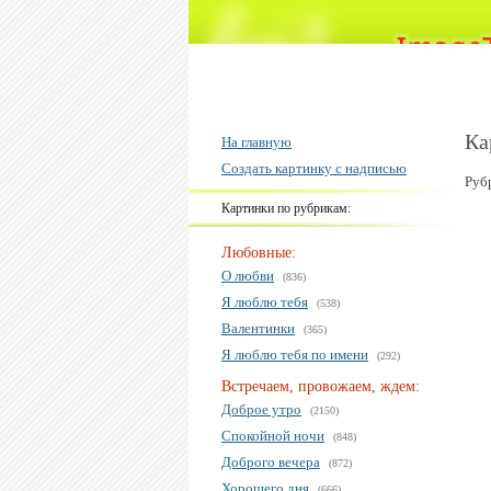
Ка
На главную
Создать картинку с надписью
Руб
Картинки по рубрикам:
Любовные:
О любви
(836)
Я люблю тебя
(538)
Валентинки
(365)
Я люблю тебя по имени
(292)
Встречаем, провожаем, ждем:
Доброе утро
(2150)
Спокойной ночи
(848)
Доброго вечера
(872)
Хорошего дня
(666)