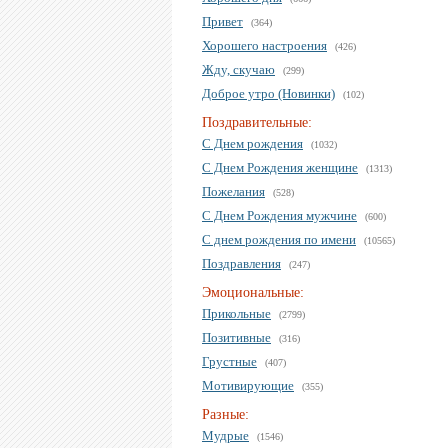
Привет
(364)
Хорошего настроения
(426)
Жду, скучаю
(299)
Доброе утро (Новинки)
(102)
Поздравительные:
С Днем рождения
(1032)
С Днем Рождения женщине
(1313)
Пожелания
(528)
С Днем Рождения мужчине
(600)
С днем рождения по имени
(10565)
Поздравления
(247)
Эмоциональные:
Прикольные
(2799)
Позитивные
(316)
Грустные
(407)
Мотивирующие
(355)
Разные:
Мудрые
(1546)