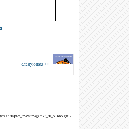
я
следующая >>
agetext.ru/pics_max/imagetext_ru_51685.gif' >