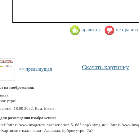
нравится
не нравитс
Скачать картинку
<< предыдущая
ст на изображении:
аааа,
рое утро!
влено: 18.09.2022, Кем: Елена .
 для размещения изображения:
href='https://www.imagetext.ru/inscription-51685.php'><img src = 'https://www.im
>Картинки с надписями - Аааааааа, Доброе утро!</a>