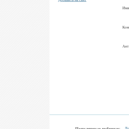
Имя
Ком
Ант
До
Популярные рубрики: