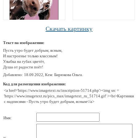
Скачать картинку
Текст на изображении:
Пусть утро будет добрым, ясным,
И настроенье только классным!
Улыбка на губах цветёт,
Душа от радости поёт!
Добавлено: 18.09.2022, Кем: Бирюкова Ольга.
Код для размещения изображения:
<a href='https://www.imagetext.ru/inscription-51714.php'><img src =
'https://www.imagetext.ru/pics_max/imagetext_ru_51714.gif' ><br>Картинки
с надписями - Пусть утро будет добрым, ясным</a>
Имя: