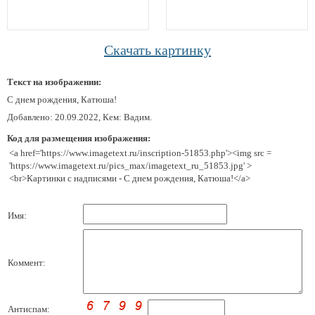
Скачать картинку
Текст на изображении:
С днем рождения, Катюша!
Добавлено: 20.09.2022, Кем: Вадим.
Код для размещения изображения:
<a href='https://www.imagetext.ru/inscription-51853.php'><img src =
'https://www.imagetext.ru/pics_max/imagetext_ru_51853.jpg' >
<br>Картинки с надписями - С днем рождения, Катюша!</a>
Имя:
Коммент:
Антиспам: