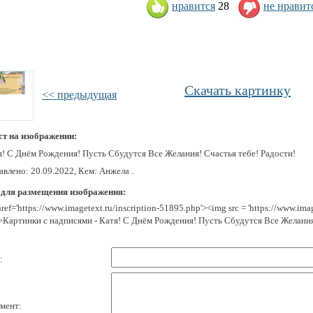
нравится
28
не нравит
Скачать картинку
<< предыдущая
ст на изображении:
я! С Днём Рождения! Пусть Сбудутся Все Желания! Счастья тебе! Радости!
влено: 20.09.2022, Кем: Анжела .
 для размещения изображения:
href='https://www.imagetext.ru/inscription-51895.php'><img src = 'https://www.im
>Картинки с надписями - Катя! С Днём Рождения! Пусть Сбудутся Все Желани
:
мент: