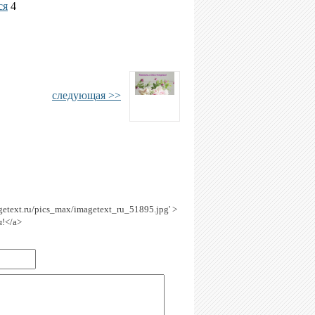
ся
4
следующая >>
agetext.ru/pics_max/imagetext_ru_51895.jpg' >
я!</a>