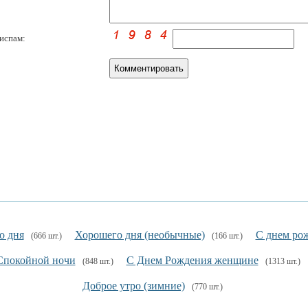
испам:
о дня
Хорошего дня (необычные)
С днем ро
(666 шт.)
(166 шт.)
Спокойной ночи
С Днем Рождения женщине
(848 шт.)
(1313 шт.)
Доброе утро (зимние)
(770 шт.)