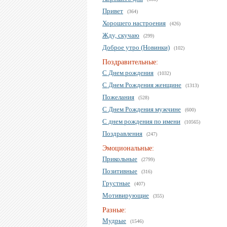
Привет
(364)
Хорошего настроения
(426)
Жду, скучаю
(299)
Доброе утро (Новинки)
(102)
Поздравительные:
С Днем рождения
(1032)
С Днем Рождения женщине
(1313)
Пожелания
(528)
С Днем Рождения мужчине
(600)
С днем рождения по имени
(10565)
Поздравления
(247)
Эмоциональные:
Прикольные
(2799)
Позитивные
(316)
Грустные
(407)
Мотивирующие
(355)
Разные:
Мудрые
(1546)