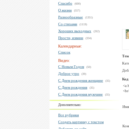
Спасибо
(600)
О жизни
(557)
Разнообразные
(1351)
Со стихами
(1119)
Хороших выходных
(262)
Прости, извини
(334)
Календарные:
Список
Тек
Видео:
Кат
С Новым Годом
(50)
Доба
Доброе утро
(39)
Код
С Днем рождения женщине
(35)
<a 
С Днем рождения
(35)
<br
С Днем рождения мужчине
(35)
Дополнительно:
Имя
Все рубрики
Создать картинку с текстом
Ком
Добавить на сайт