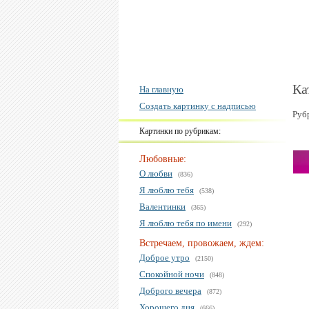
Ка
На главную
Создать картинку с надписью
Руб
Картинки по рубрикам:
Любовные:
О любви
(836)
Я люблю тебя
(538)
Валентинки
(365)
Я люблю тебя по имени
(292)
Встречаем, провожаем, ждем:
Доброе утро
(2150)
Спокойной ночи
(848)
Доброго вечера
(872)
Хорошего дня
(666)