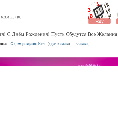
68330 шт. +106
тя! С Днём Рождения! Пусть Сбудутся Все Желания
рика:
С днем рождения, Катя
(
другие имена
)
<< назад