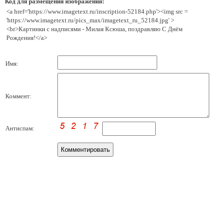
Код для размещения изображения:
<a href='https://www.imagetext.ru/inscription-52184.php'><img src =
'https://www.imagetext.ru/pics_max/imagetext_ru_52184.jpg' >
<br>Картинки с надписями - Милая Ксюша, поздравляю С Днём
Рождения!</a>
Имя:
Коммент:
Антиспам: