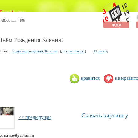
68330 шт. +106
Днём Рождения Ксения!
рика:
С днем рождения, Ксюша
(
другие имена
)
<< назад
нравится
не нравитс
Скачать картинку
<< предыдущая
ст на изображении: