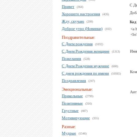
С Д
Привет
(364)
Доб
Хорошего настроения
(426)
Жду, скучаю
Код
(299)
Доброе утро (Новинки)
<a 
(102)
<br
Поздравительные:
С Днем рождения
(1032)
С Днем Рождения женщине
Имя
(1313)
Пожелания
(528)
С Днем Рождения мужчине
(600)
Ком
С днем рождения по имени
(10565)
Поздравления
(247)
Эмоциональные:
Ант
Прикольные
(2799)
Позитивные
(316)
Грустные
(407)
Мотивирующие
(355)
Разные:
Мудрые
(1546)