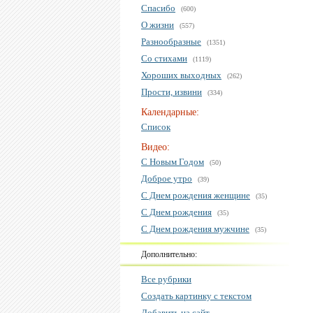
Спасибо
(600)
О жизни
(557)
Разнообразные
(1351)
Со стихами
(1119)
Хороших выходных
(262)
Прости, извини
(334)
Календарные:
Список
Видео:
С Новым Годом
(50)
Доброе утро
(39)
С Днем рождения женщине
(35)
С Днем рождения
(35)
С Днем рождения мужчине
(35)
Дополнительно:
Все рубрики
Создать картинку с текстом
Добавить на сайт