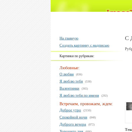
С 
На главную
Создать картинку с надписью
Руб
Картинки по рубрикам:
Любовные:
О любви
(836)
Я люблю тебя
(538)
Валентинки
(365)
Я люблю тебя по имени
(292)
Встречаем, провожаем, ждем:
Доброе утро
(2150)
Спокойной ночи
(848)
Доброго вечера
(872)
Тек
Хорошего дня
(666)