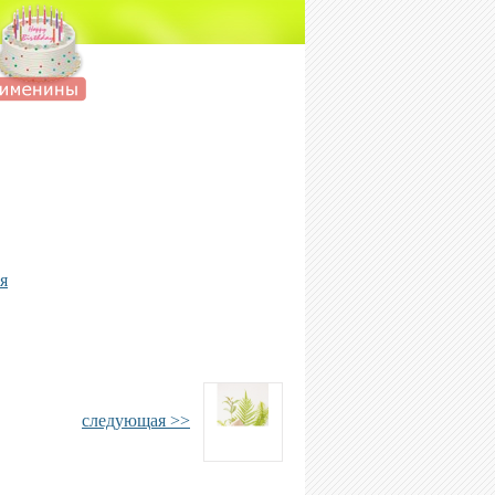
я
следующая >>