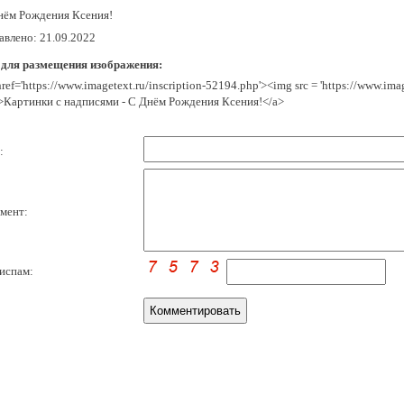
нём Рождения Ксения!
авлено: 21.09.2022
 для размещения изображения:
href='https://www.imagetext.ru/inscription-52194.php'><img src = 'https://www.im
>Картинки с надписями - С Днём Рождения Ксения!</a>
:
мент:
испам: