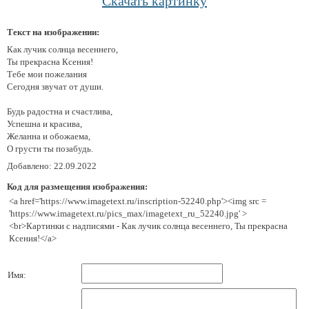
Скачать картинку
Текст на изображении:
Как лучик солнца весеннего,
Ты прекрасна Ксения!
Тебе мои пожелания
Сегодня звучат от души.
Будь радостна и счастлива,
Успешна и красива,
Желанна и обожаема,
О грусти ты позабудь.
Добавлено: 22.09.2022
Код для размещения изображения:
<a href='https://www.imagetext.ru/inscription-52240.php'><img src =
'https://www.imagetext.ru/pics_max/imagetext_ru_52240.jpg' >
<br>Картинки с надписями - Как лучик солнца весеннего, Ты прекрасна
Ксения!</a>
Имя: