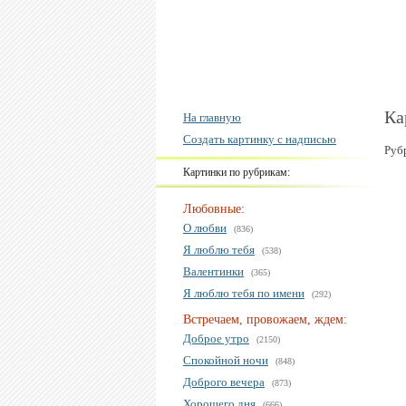
Ка
На главную
Создать картинку с надписью
Руб
Картинки по рубрикам:
Любовные:
О любви
(836)
Я люблю тебя
(538)
Валентинки
(365)
Я люблю тебя по имени
(292)
Встречаем, провожаем, ждем:
Доброе утро
(2150)
Спокойной ночи
(848)
Доброго вечера
(873)
Хорошего дня
(666)