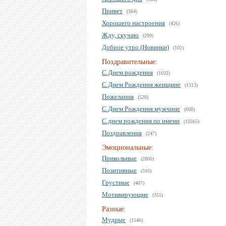
Привет
(364)
Хорошего настроения
(426)
Жду, скучаю
(299)
Доброе утро (Новинки)
(102)
Поздравительные:
С Днем рождения
(1032)
С Днем Рождения женщине
(1313)
Пожелания
(528)
С Днем Рождения мужчине
(600)
С днем рождения по имени
(10565)
Поздравления
(247)
Эмоциональные:
Прикольные
(2800)
Позитивные
(316)
Грустные
(407)
Мотивирующие
(355)
Разные:
Мудрые
(1546)