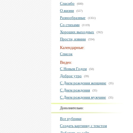
Спасибо
(600)
О жизни
(557)
Разнообразные
(1351)
Со стихами
(1119)
Хороших выходных
(262)
Прости, извини
(334)
Календарные:
Список
Видео:
С Новым Годом
(50)
Доброе утро
(39)
С Днем рождения женщине
(35)
С Днем рождения
(35)
С Днем рождения мужчине
(35)
Дополнительно:
Все рубрики
Создать картинку с текстом
Добавить на сайт