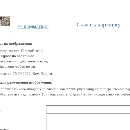
Скачать картинку
<< предыдущая
ст на изображении:
года вместе. С датой этой
здравляю вас сейчас.
ь в жизни будет много света,
ы огонь любви не гас.
авлено: 25.09.2022, Кем: Вадим.
 для размещения изображения:
href='https://www.imagetext.ru/inscription-52580.php'><img src = 'https://www.im
>Картинки с надписями - Три года вместе. С датой этой я поздравляю вас сейча
:
мент: