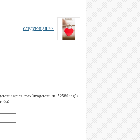
следующая >>
agetext.ru/pics_max/imagetext_ru_52580.jpg' >
с.</a>