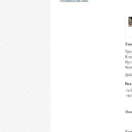
Тек
Три 
Я по
Пуст
Чтоб
Доб
Код
<a 
<br
Имя
Ком