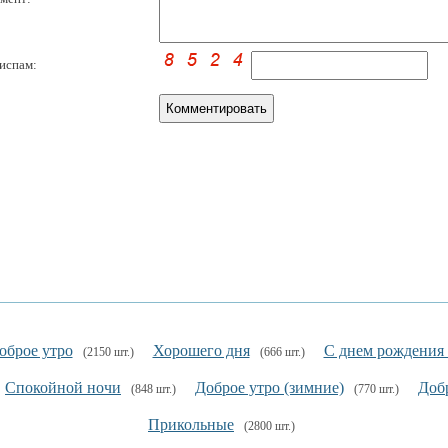
испам:
оброе утро
Хорошего дня
С днем рождения
(2150 шт.)
(666 шт.)
Спокойной ночи
Доброе утро (зимние)
Добр
(848 шт.)
(770 шт.)
Прикольные
(2800 шт.)