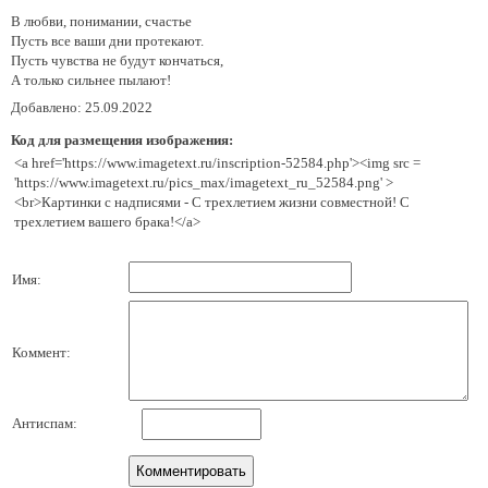
В любви, понимании, счастье
Пусть все ваши дни протекают.
Пусть чувства не будут кончаться,
А только сильнее пылают!
Добавлено: 25.09.2022
Код для размещения изображения:
<a href='https://www.imagetext.ru/inscription-52584.php'><img src =
'https://www.imagetext.ru/pics_max/imagetext_ru_52584.png' >
<br>Картинки с надписями - С трехлетием жизни совместной! С
трехлетием вашего брака!</a>
Имя:
Коммент:
Антиспам: